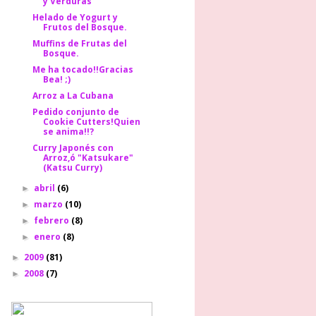
y Verduras
Helado de Yogurt y
Frutos del Bosque.
Muffins de Frutas del
Bosque.
Me ha tocado!!Gracias
Bea! ;)
Arroz a La Cubana
Pedido conjunto de
Cookie Cutters!Quien
se anima!!?
Curry Japonés con
Arroz,ó "Katsukare"
(Katsu Curry)
abril
(6)
►
marzo
(10)
►
febrero
(8)
►
enero
(8)
►
2009
(81)
►
2008
(7)
►