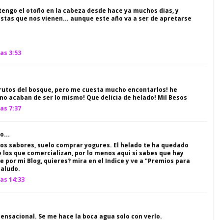
engo el otoño en la cabeza desde hace ya muchos dias, y
stas que nos vienen... aunque este año va a ser de apretarse
as 3:53
frutos del bosque, pero me cuesta mucho encontarlos! he
o acaban de ser lo mismo! Que delicia de helado! Mil Besos
as 7:37
o...
os sabores, suelo comprar yogures. El helado te ha quedado
los que comercializan, por lo menos aqui si sabes que hay
 por mi Blog, quieres? mira en el Indice y ve a "Premios para
saludo.
as 14:33
sensacional. Se me hace la boca agua solo con verlo.