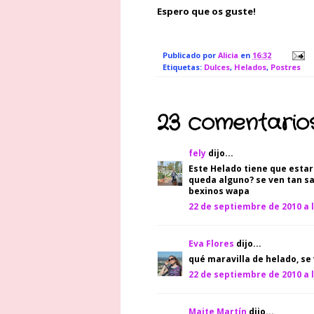
Espero que os guste!
Publicado por
Alicia
en
16:32
Etiquetas:
Dulces
,
Helados
,
Postres
23 comentarios
fely
dijo...
Este Helado tiene que estarrr
queda alguno? se ven tan sa
bexinos wapa
22 de septiembre de 2010 a l
Eva Flores
dijo...
qué maravilla de helado, s
22 de septiembre de 2010 a l
Maite Martín
dijo...