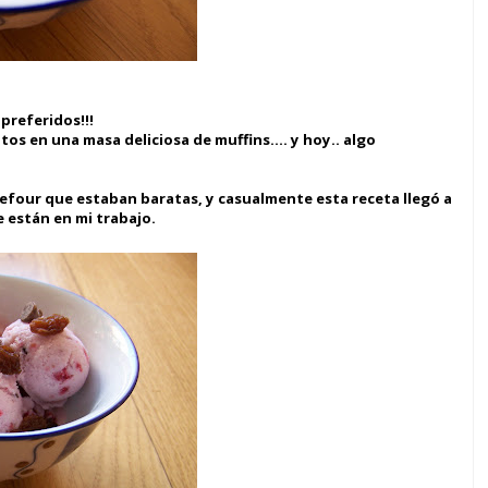
 preferidos!!!
tos en una masa deliciosa de muffins.... y hoy.. algo
four que estaban baratas, y casualmente esta receta llegó a
e están en mi trabajo.