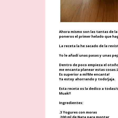
Ahora mismo son las tantas de l
poneros el primer helado que hag
La receta la he sacado de la revi
Yo le añadí unas pasas y unas pep
Dentro de poco empieza el otoño.
me encanta planear estas cosas.Las
Es superior a mí!Me encanta!
Ya estoy ahorrando y todo!jaja.
Esta receta os la dedico a todas/
Muak!!
Ingredientes:
.3 Yogures con moras
.200 ml de Nata para montar