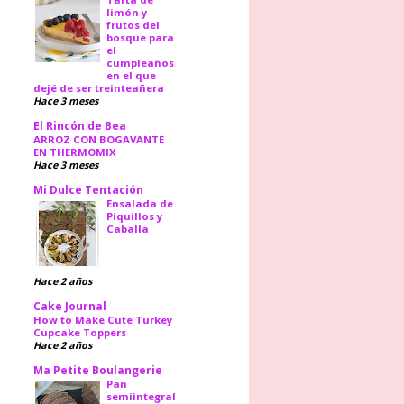
limón y
frutos del
bosque para
el
cumpleaños
en el que
dejé de ser treinteañera
Hace 3 meses
El Rincón de Bea
ARROZ CON BOGAVANTE
EN THERMOMIX
Hace 3 meses
Mi Dulce Tentación
Ensalada de
Piquillos y
Caballa
Hace 2 años
Cake Journal
How to Make Cute Turkey
Cupcake Toppers
Hace 2 años
Ma Petite Boulangerie
Pan
semiintegral