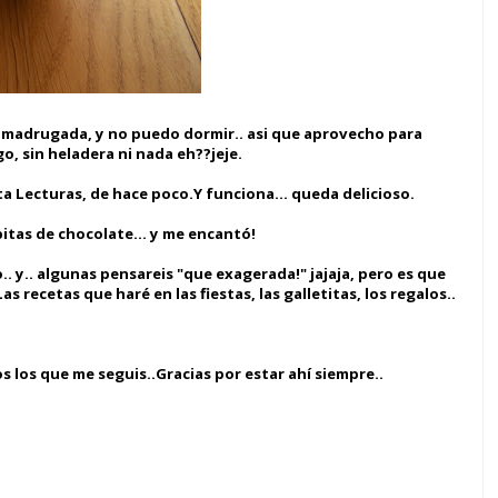
a madrugada, y no puedo dormir.. asi que aprovecho para
o, sin heladera ni nada eh??jeje.
sta Lecturas, de hace poco.Y funciona... queda delicioso.
itas de chocolate... y me encantó!
. y.. algunas pensareis "que exagerada!" jajaja, pero es que
 recetas que haré en las fiestas, las galletitas, los regalos..
os los que me seguis..Gracias por estar ahí siempre..