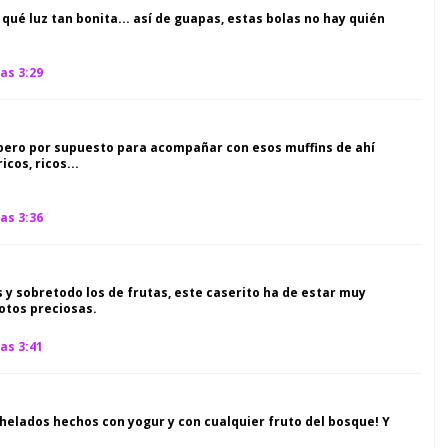
! qué luz tan bonita... así de guapas, estas bolas no hay quién
as 3:29
 pero por supuesto para acompañar con esos muffins de ahí
cos, ricos...
as 3:36
s y sobretodo los de frutas, este caserito ha de estar muy
otos preciosas.
as 3:41
helados hechos con yogur y con cualquier fruto del bosque! Y