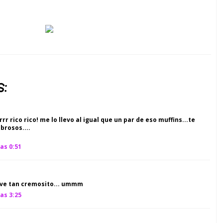
:
r rico rico! me lo llevo al igual que un par de eso muffins...te
brosos....
as 0:51
e ve tan cremosito... ummm
as 3:25