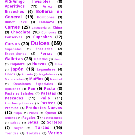
AIG(Amigo Invisible)
(8)
Aperitivos
(11)
Arroz
(3)
Bolleria en
Bizcochos
(9)
General
(19)
Bombones
(3)
Bundt Cake
(3)
Calabaza
(2)
Carnes
(25)
China
Casqueria
(1)
Chocolate
(10)
(3)
Compras
(2)
Cupcakes
(12)
Conservas
(2)
Dulces
(69)
Cursos
(20)
Ensaladas
(2)
Empanadas
(1)
Ferias
(6)
Exposiciones
(2)
Galletas
(26)
Helados
(3)
Hemc
Huevos
(7)
Hojaldre
(2)
(1)
India
Japón
(16)
Legumbres
(4)
(1)
Libros
(4)
Loteria
(1)
Magdalenas
(1)
Muffins
(6)
Mermeladas
(1)
Navidad
Ocasiones Especiales
(3)
(1)
Pan
(6)
Pasta
(8)
Opiniones
(1)
Patatas
(6)
Pasteles Salados
(4)
Pescados
(11)
Pollo
(11)
Postres
(6)
Ponches y Licores
(1)
Productos Nuevos
Premios
(4)
(12)
Queso
(2)
Pulpo
(1)
Purés
(1)
Regalos
(3)
Quiches
(1)
Restaurantes
Setas
(5)
Sorteos
(1)
Salsas
(1)
Tartas
(16)
(7)
Sugar
(1)
Varios
Tiendas
(4)
Tortillas
(3)